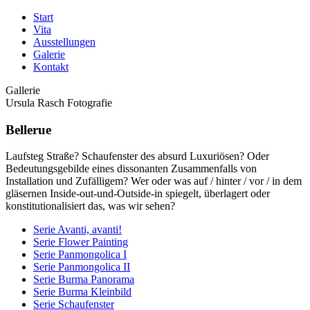
Start
Vita
Ausstellungen
Galerie
Kontakt
Gallerie
Ursula Rasch Fotografie
Bellerue
Laufsteg Straße? Schaufenster des absurd Luxuriösen? Oder
Bedeutungsgebilde eines dissonanten Zusammenfalls von
Installation und Zufälligem? Wer oder was auf / hinter / vor / in dem
gläsernen Inside-out-und-Outside-in spiegelt, überlagert oder
konstitutionalisiert das, was wir sehen?
Serie Avanti, avanti!
Serie Flower Painting
Serie Panmongolica I
Serie Panmongolica II
Serie Burma Panorama
Serie Burma Kleinbild
Serie Schaufenster