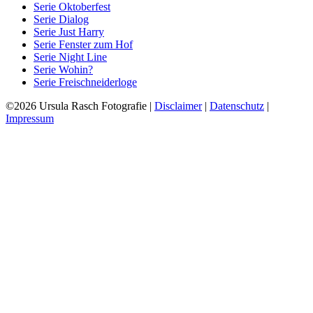
Serie Oktoberfest
Serie Dialog
Serie Just Harry
Serie Fenster zum Hof
Serie Night Line
Serie Wohin?
Serie Freischneiderloge
©2026 Ursula Rasch Fotografie |
Disclaimer
|
Datenschutz
|
Impressum